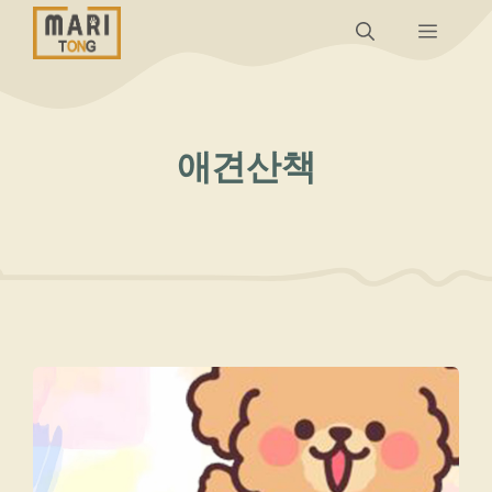
컨
메
텐
츠
뉴
로
건
애견산책
너
뛰
기