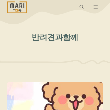
컨
메
텐
츠
뉴
로
건
반려견과함께
너
뛰
기