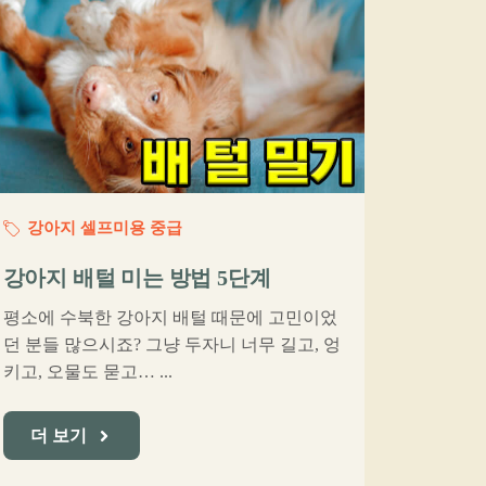
강아지 셀프미용 중급
강아지 배털 미는 방법 5단계
평소에 수북한 강아지 배털 때문에 고민이었
던 분들 많으시죠? 그냥 두자니 너무 길고, 엉
키고, 오물도 묻고… ...
더 보기