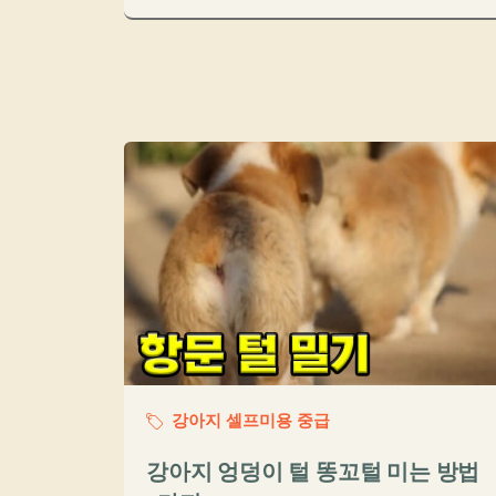
강아지 셀프미용 중급
강아지 엉덩이 털 똥꼬털 미는 방법