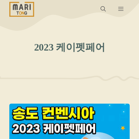
컨
메
텐
츠
뉴
로
건
2023 케이펫페어
너
뛰
기