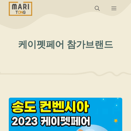
컨
메
텐
츠
뉴
로
건
케이펫페어 참가브랜드
너
뛰
기