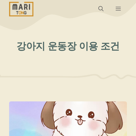
컨
메
텐
츠
뉴
로
건
강아지 운동장 이용 조건
너
뛰
기