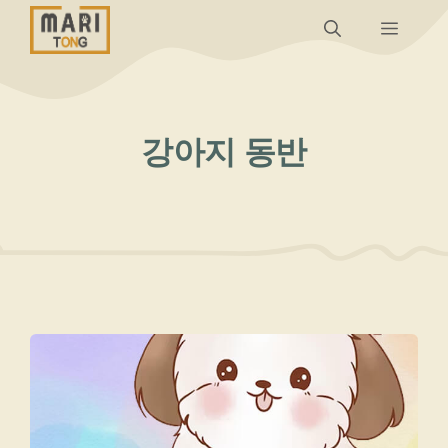
컨
메
텐
츠
뉴
로
건
강아지 동반
너
뛰
기