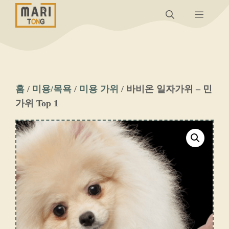
컨
메
텐
츠
뉴
로
건
너
홈
/
미용/목욕
/
미용 가위
/ 바비온 일자가위 – 민
뛰
가위 Top 1
기