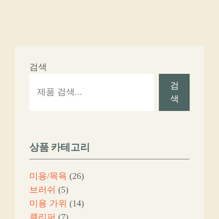
검색
검
색
상품 카테고리
26
미용/목욕
26
5
개
브러쉬
5
개
상
14
미용 가위
14
상
7
품
개
클리퍼
7