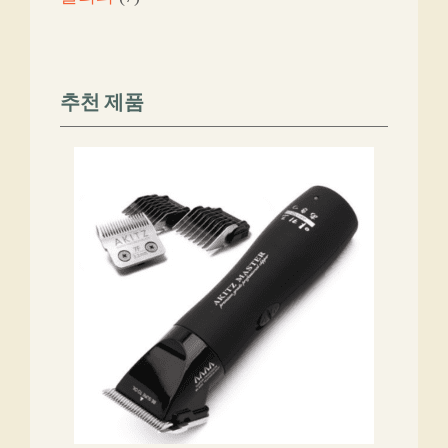
품
개
상
상
품
품
추천 제품