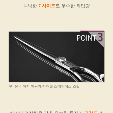
넉넉한
7 사이즈
로 우수한 작업량
바비온 강아지 미용가위 재질 스테인레스 스틸